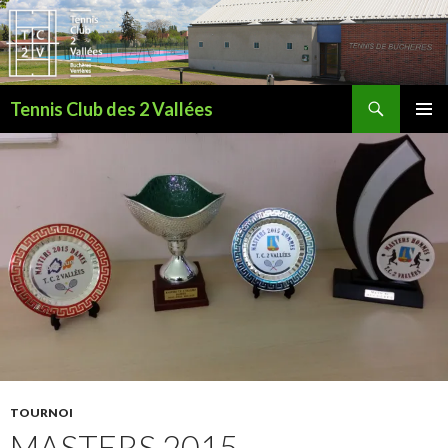
Recherche
Tennis Club des 2 Vallées
ALLER
MENU
AU
PRINCI
CONTENU
TOURNOI
MASTERS 2015