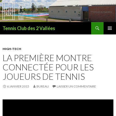
Recherche
Tennis Club des 2 Vallées
ALLER
MENU
AU
PRINCI
CONTENU
HIGH-TECH
LA PREMIÈRE MONTRE
CONNECTÉE POUR LES
JOUEURS DE TENNIS
6 JANVIER 2015
BUREAU
LAISSER UN COMMENTAIRE